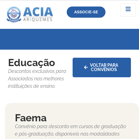
ASSOCIE-SE
Educação
VOLTAR PARA
CONVÊNIOS
Descontos exclusivos para
Associados nas melhores
instituições de ensino.
Faema
Convênio para desconto em cursos de graduação
e pós-graduação, disponíveis nas modalidades